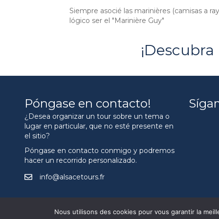
Siempre asocié las marinières (camisas a ray
lógico ser el "Marinière Guy"
¡
Descubra l
Póngase en contacto!
Síga
¿Desea organizar un tour sobre un tema o
lugar en particular, que no esté presente en
el sitio?
Póngase en contacto conmigo y podremos
hacer un recorrido personalizado.
info@alsacetours.fr
Nous utilisons des cookies pour vous garantir la meill
© 2021 The 