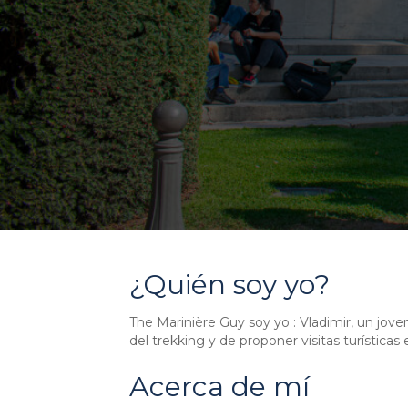
¿Quién soy yo?
The Marinière Guy soy yo : Vladimir, un jove
del trekking y de proponer visitas turísticas 
Acerca de mí