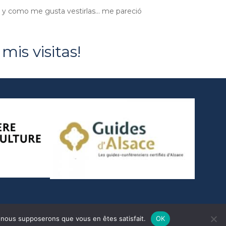
) y como me gusta vestirlas... me pareció
is visitas!
e, nous supposerons que vous en êtes satisfait.
OK
rivacy Policy