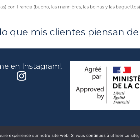
as) con Francia (bueno, las marinières, las boinas y las baguettes
o que mis clientes piensan de m
me en Instagram!
eure expérience sur notre site web. Si vous continuez à utiliser ce sit
Marinière Guy. Todos los Derechos Reservados.
Legal Notice & P