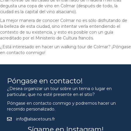
Enamórese de las casas de entramado de madera mientras
degusta una copa de vino en Colmar (después de todo, la
ciudad es la capital del vino alsaciano).
La mejor manera de conocer Colmar no es sólo disfrutando de
la belleza de esta ciudad, sino intentar verla entendiendo el
contexto de su existencia, y esto es posible con un guía
acreditado por el Ministerio de Cultura francés.
¿Está interesado en hacer un walking tour de Colmar? ¡Póngase
en contacto conmigo!
Póngase en contacto!
¿Desea organizar un tour sobre un tema o lugar en
particular, que no esté presente en el sitio?
Póngase en contacto conmigo y podremos hacer un
recorrido personalizado.
info@alsacetours.fr
Sígame en Instagram!