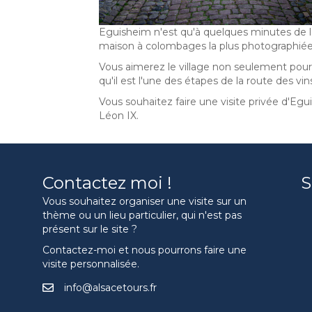
Eguisheim n'est qu'à quelques minutes de la p
maison à colombages la plus photographiée 
Vous aimerez le village non seulement pour 
qu'il est l'une des étapes de la route des vin
Vous souhaitez faire une visite privée d'Egu
Léon IX.
Contactez moi !
S
Vous souhaitez organiser une visite sur un
thème ou un lieu particulier, qui n'est pas
présent sur le site ?
Contactez-moi et nous pourrons faire une
visite personnalisée.
info@alsacetours.fr